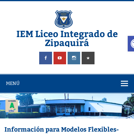
Saltar
al
contenido
IEM Liceo Integrado de
A
Zipaquirá
Pagina del Liceo Integrado Zipaquira
MENÚ
Información para Modelos Flexibles-