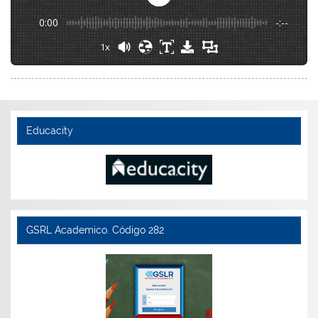
0:00
-:--
1x
Educacity
GSRL Academico. Código 282