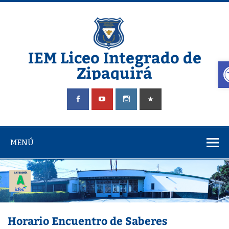
Saltar
al
contenido
IEM Liceo Integrado de
A
Zipaquirá
Pagina del Liceo Integrado Zipaquira
MENÚ
Horario Encuentro de Saberes