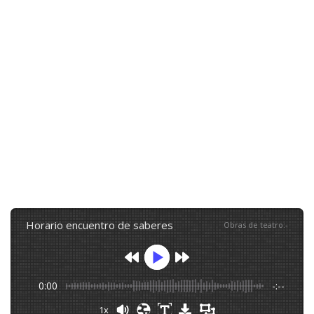
horario encuentro de saberes
Obras de teatro
:
-
0:00
-:--
1x