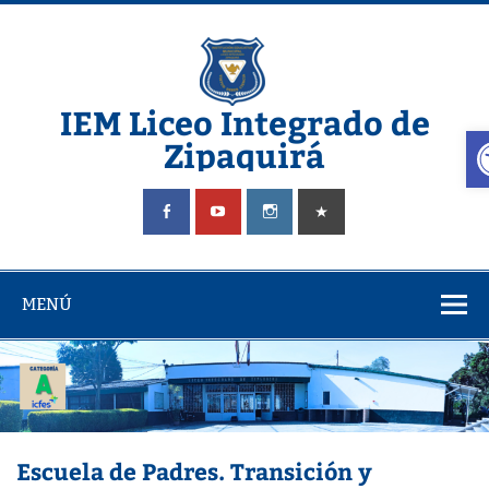
Saltar
al
contenido
IEM Liceo Integrado de
A
Zipaquirá
Pagina del Liceo Integrado Zipaquira
MENÚ
Escuela de Padres. Transición y