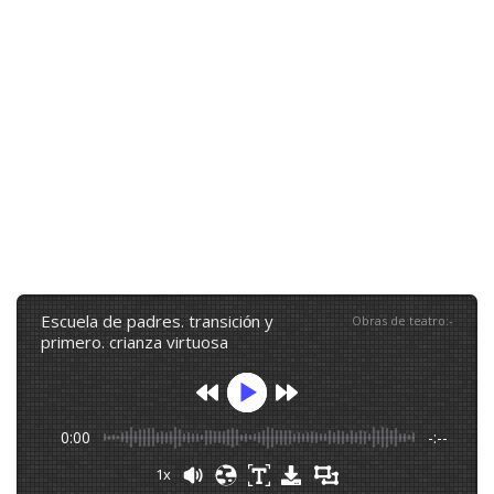
escuela de padres. transición y
Obras de teatro
:
-
primero. crianza virtuosa
0:00
-:--
1x