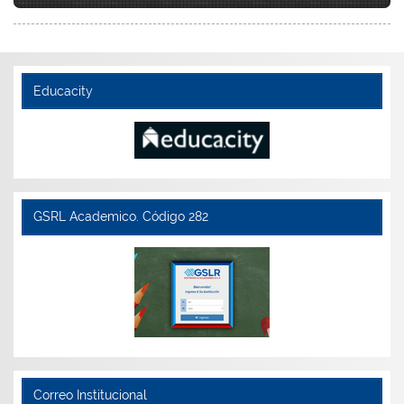
Educacity
GSRL Academico. Código 282
Correo Institucional