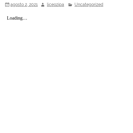
agosto 2, 2021
liceozipa
Uncategorized