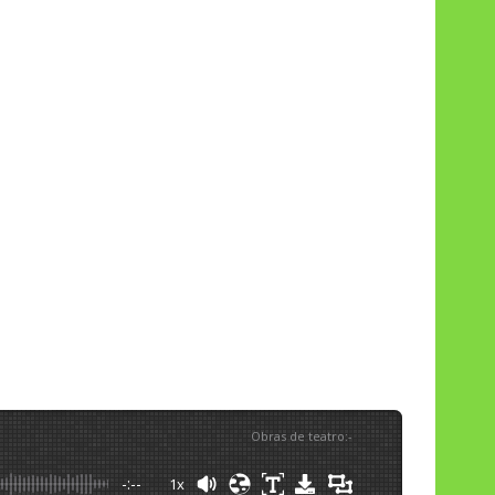
Obras de teatro
:
-
-:--
1x