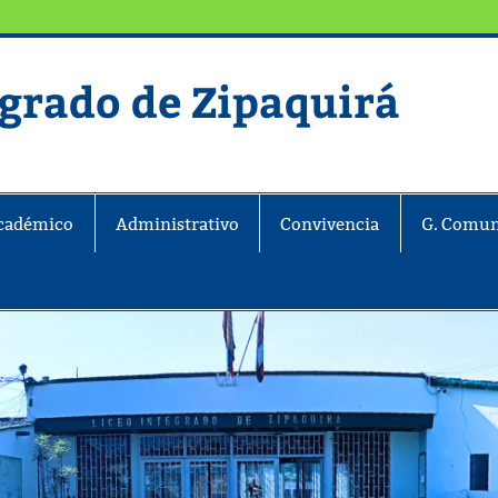
egrado de Zipaquirá
ira
cadémico
Administrativo
Convivencia
G. Comun