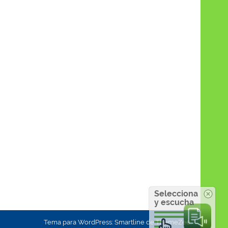
Selecciona
y escucha
Tema para WordPress: Smartline de ThemeZee.