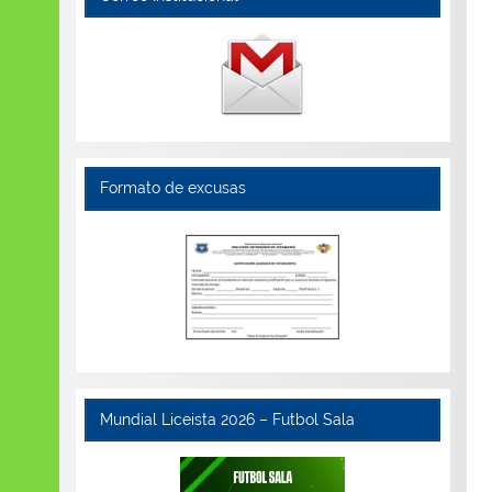
Formato de excusas
Mundial Liceista 2026 – Futbol Sala