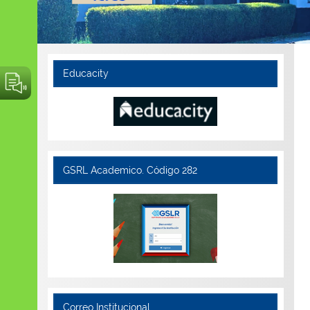
Educacity
GSRL Academico. Código 282
Correo Institucional