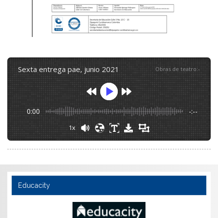
sexta entrega pae, junio 2021
Obras de teatro
:
-
0:00
-:--
1x
Educacity