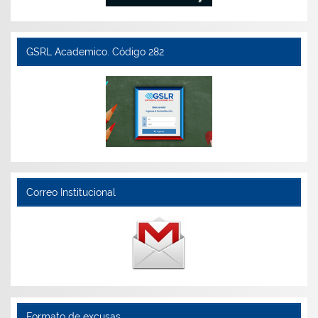
GSRL Academico. Código 282
Correo Institucional
Formato de excusas