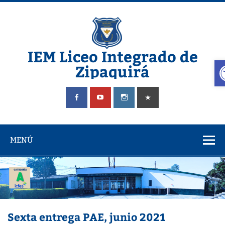
Saltar
al
contenido
IEM Liceo Integrado de
A
Zipaquirá
Pagina del Liceo Integrado Zipaquira
MENÚ
Sexta entrega PAE, junio 2021