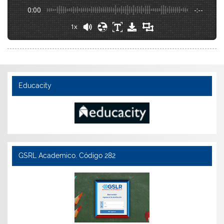
0:00
-:--
1x
Educacity
GSRL Academico. Código 282