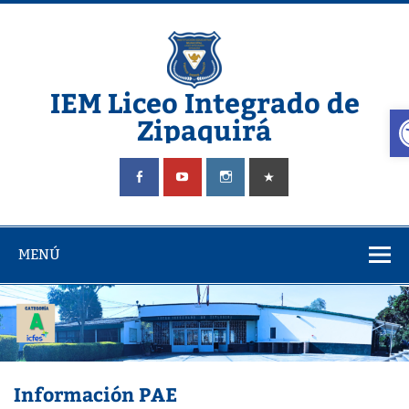
Saltar
al
contenido
IEM Liceo Integrado de
A
Zipaquirá
Pagina del Liceo Integrado Zipaquira
MENÚ
Información PAE