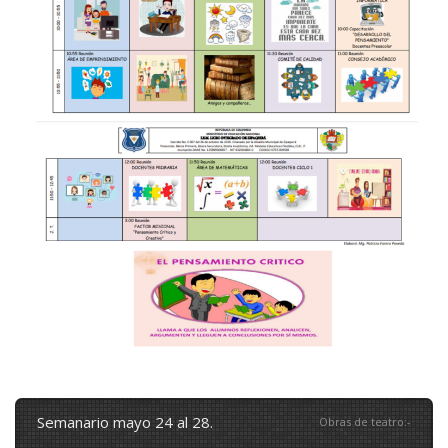
semanario mayo 24 al 28.
Obras de teatro
:
-