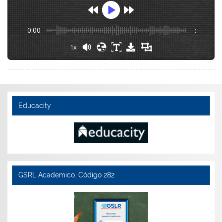
0:00
-:--
1x
Educacity
GSRL Academico. Código 282