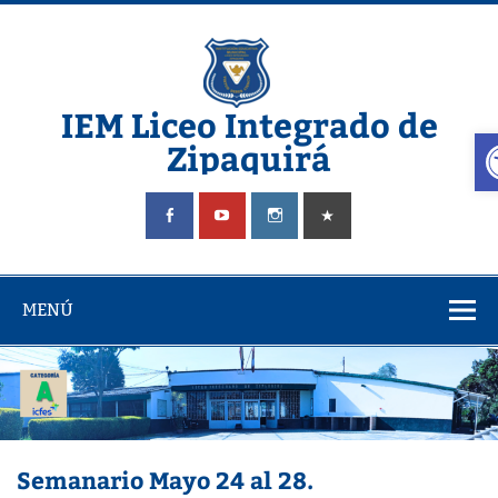
Saltar
al
contenido
IEM Liceo Integrado de
A
Zipaquirá
Pagina del Liceo Integrado Zipaquira
MENÚ
Semanario Mayo 24 al 28.