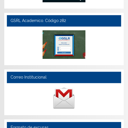
GSRL Academico. Código 282
Correo Institucional
Formato de excusas