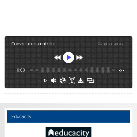
convocatoria nutrilliz
Obras de teatro
:
-
0:00
-:--
1x
Educacity