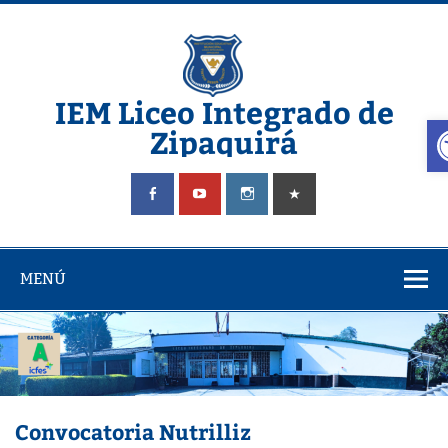
Saltar
al
contenido
IEM Liceo Integrado de
A
Zipaquirá
Pagina del Liceo Integrado Zipaquira
MENÚ
Convocatoria Nutrilliz