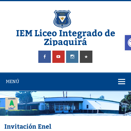
Saltar
al
contenido
IEM Liceo Integrado de
A
Zipaquirá
Pagina del Liceo Integrado Zipaquira
MENÚ
Invitación Enel