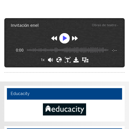
invitación enel
Obras de teatro
:
-
0:00
-:--
1x
Educacity