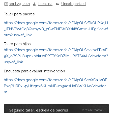
abril 29, 2021
liceozipa
Uncategorized
Taller para padres
https://docs.google.com/forms/d/e/1FAIpQLScTkQLPKejH
_lENVP2AGq8QwbyVB_pCwFNPWDXski8GmwUHFg/viewf
orm?usp=sf_link
Taller para hijos
https://docs.google.com/forms/d/e/1FAIpQLScvknxfTkAF
9X_oBSPU8upn2nbkrsxPPTTfKqDZIMUR6TSXrA/viewform?
usp=sf_link
Encuesta para evaluar intervención
https://docs.google.com/forms/d/e/1FAIpQLSeoXCaJVQP-
BxqPHRP7li4yHf1qnx6KLmNBJm3XesHnBiWKHw/viewfor
m
segundo taller. escuela de padres
Obras de teatro
:
-