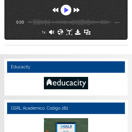
0:00
-:--
1x
Educacity
GSRL Academico. Código 282