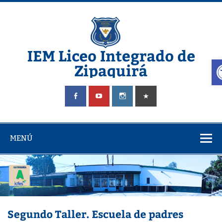
Saltar
al
contenido
IEM Liceo Integrado de
A
Zipaquirá
Pagina del Liceo Integrado Zipaquira
MENÚ
Segundo Taller. Escuela de padres