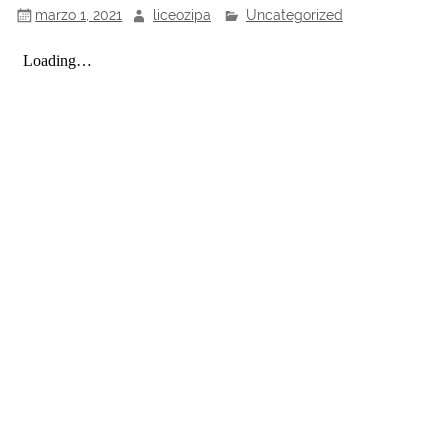
marzo 1, 2021
liceozipa
Uncategorized