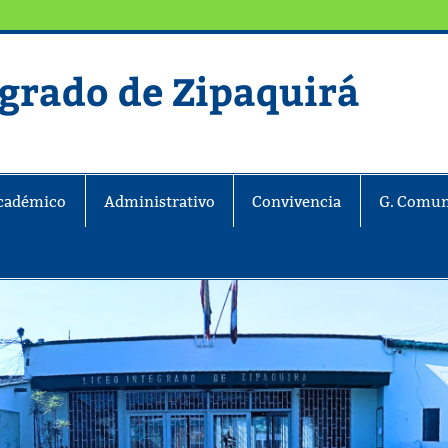
egrado de Zipaquirá
ira
cadémico
Administrativo
Convivencia
G. Comun