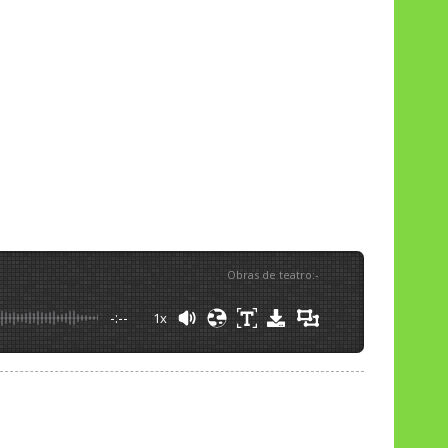
Obras de teatro
:
-
-:--
1x