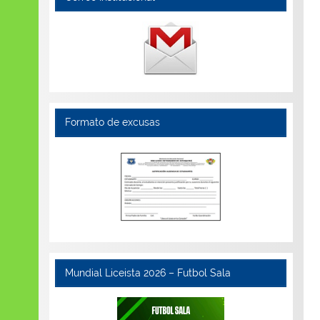
Formato de excusas
Mundial Liceista 2026 – Futbol Sala