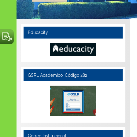
Educacity
GSRL Academico. Código 282
Correo Institucional