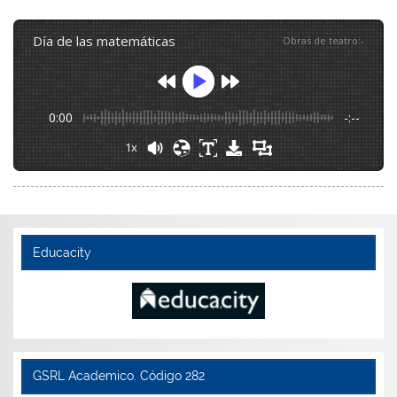
día de las matemáticas
Obras de teatro
:
-
0:00
-:--
1x
Educacity
GSRL Academico. Código 282