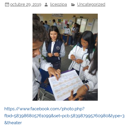
octubre 29, 2019
liceozipa
Uncategorized
https://www.facebook.com/photo.php?
fbid=583986805761099&set=pcb.583987995760980&type=3
&theater