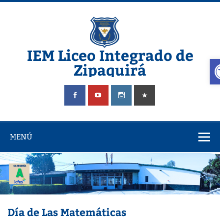
Saltar
al
contenido
IEM Liceo Integrado de
A
Zipaquirá
Pagina del Liceo Integrado Zipaquira
MENÚ
Día de Las Matemáticas