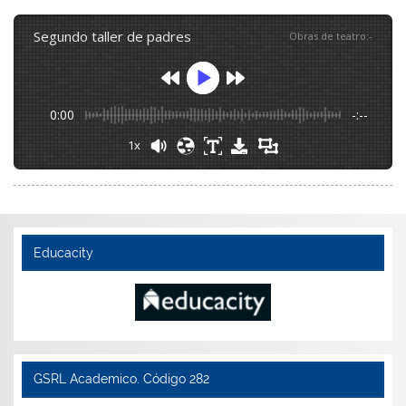
segundo taller de padres
Obras de teatro
:
-
0:00
-:--
1x
Educacity
GSRL Academico. Código 282