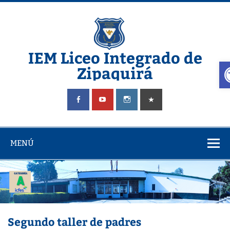
Saltar
al
contenido
IEM Liceo Integrado de
A
Zipaquirá
Pagina del Liceo Integrado Zipaquira
MENÚ
Segundo taller de padres