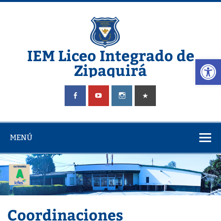
Saltar
al
contenido
IEM Liceo Integrado de
Abrir
Zipaquirá
Pagina del Liceo Integrado Zipaquira
MENÚ
Coordinaciones