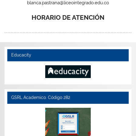
blanca.pastrana@liceointegrado.edu.co
HORARIO DE ATENCIÓN
Educacity
GSRL Academico. Código 282