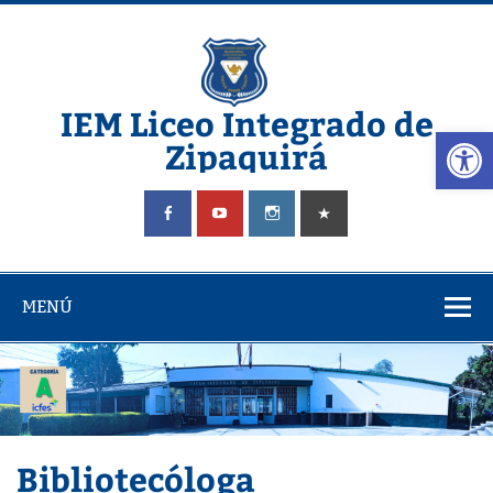
Saltar
al
contenido
IEM Liceo Integrado de
Abrir
Zipaquirá
Pagina del Liceo Integrado Zipaquira
MENÚ
Bibliotecóloga