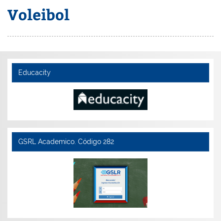
Voleibol
Educacity
GSRL Academico. Código 282