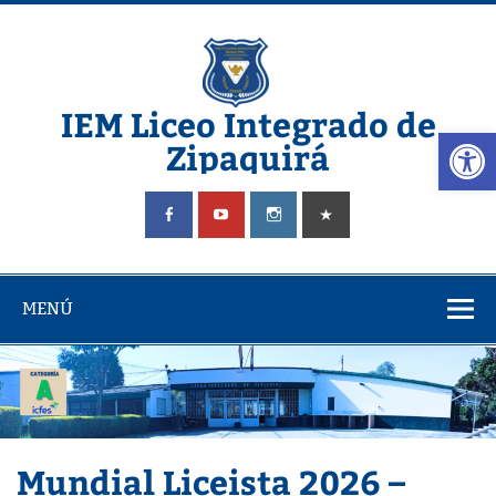
Saltar
al
contenido
IEM Liceo Integrado de
Abrir
Zipaquirá
Pagina del Liceo Integrado Zipaquira
MENÚ
Mundial Liceista 2026 –