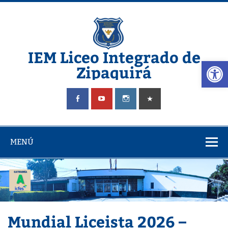
Saltar
al
contenido
IEM Liceo Integrado de
Abrir
Zipaquirá
Pagina del Liceo Integrado Zipaquira
MENÚ
Mundial Liceista 2026 –