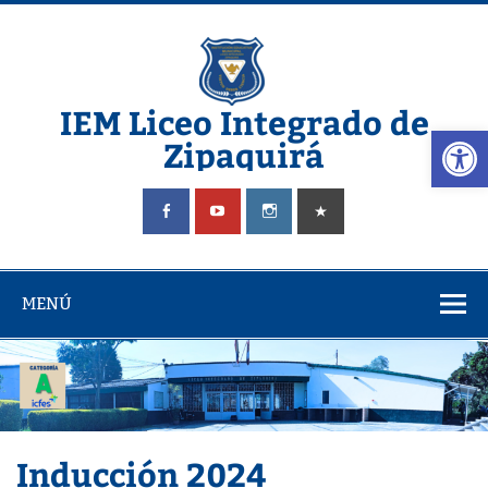
IEM Liceo Integrado de
Abrir
Zipaquirá
Pagina del Liceo Integrado Zipaquira
MENÚ
Inducción 2024