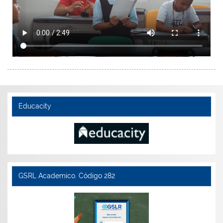
Educacity
GSRL Academico. Código 282