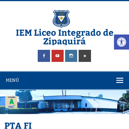
IEM Liceo Integrado de
Abrir
Zipaquirá
Pagina del Liceo Integrado Zipaquira
MENÚ
PTA FI